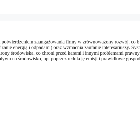
 potwierdzeniem zaangażowania firmy w zrównoważony rozwój, co budu
ządzanie energią i odpadami) oraz wzmacnia zaufanie interesariuszy. 
hrony środowiska, co chroni przed karami i innymi problemami prawn
ływu na środowisko, np. poprzez redukcję emisji i prawidłowe gospo